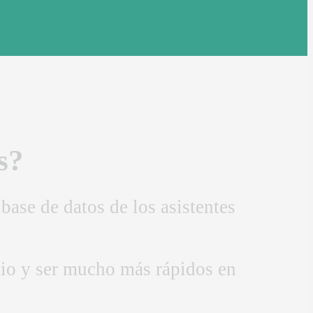
s?
base de datos de los asistentes
itio y ser mucho más rápidos en