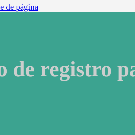
ie de página
 de registro p
 eventos
a eventos