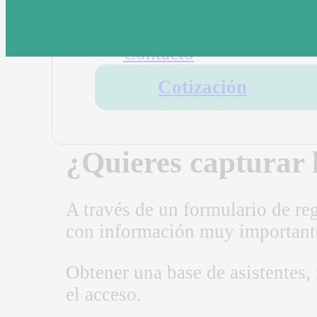
Eventos
Clientes
Contacto
Cotización
¿Quieres capturar l
A través de un formulario de re
con información muy importante
Obtener una base de asistentes, 
el acceso.