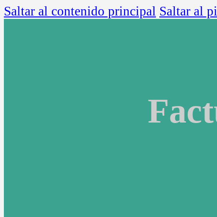
Saltar al contenido principal
Saltar al p
Fact
Inicio
Servicios
Registro para eventos
Control de accesos para
Software de registro par
Software para expos
Eventos