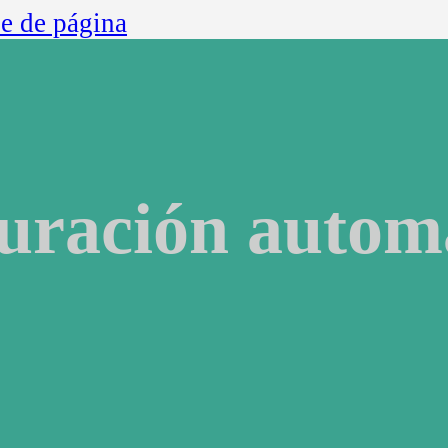
ie de página
uración autom
 eventos
a eventos