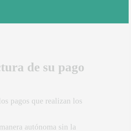
ctura de su pago
los pagos que realizan los
e manera autónoma sin la