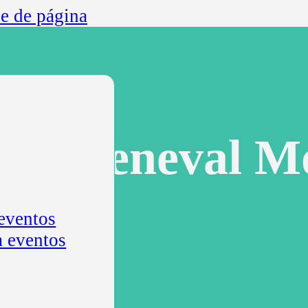
ie de página
ios Ceneval Mo
 eventos
a eventos